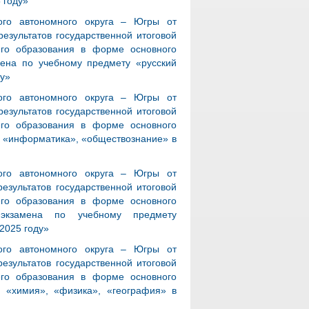
 году»
ого автономного округа – Югры от
езультатов государственной итоговой
его образования в форме основного
амена по учебному предмету «русский
ду»
ого автономного округа – Югры от
езультатов государственной итоговой
его образования в форме основного
, «информатика», «обществознание» в
ого автономного округа – Югры от
езультатов государственной итоговой
его образования в форме основного
о экзамена по учебному предмету
 2025 году»
ого автономного округа – Югры от
езультатов государственной итоговой
его образования в форме основного
, «химия», «физика», «география» в