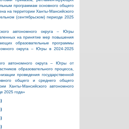
тельным программам основного общего
мена на территории Ханты-Мансийского
тельном (сентябрьском) периоде 2025
ского автономного округа – Югры
авленных на принятие мер повышения
ивающих образовательные программы
номного округа – Югры в 2024-2025
ого автономного округа – Югры от
стников образовательного процесса,
низации проведения государственной
овного общего и среднего общего
ории Ханты-Мансийского автономного
де 2025 года»
)
)
)
)