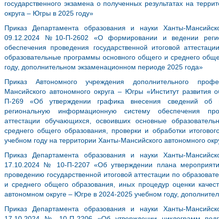
государственного экзамена о полученных результатах на терри
округа – Югры в 2025 году»
Приказ Департамента образования и науки Ханты-Мансийск
09.12.2024 №10-П-2602 «О формировании и ведении реги
обеспечения проведения государственной итоговой аттестац
образовательные программы основного общего и среднего обще
году, дополнительном экзаменационном периоде 2025 года»
Приказ Автономного учреждения дополнительного профе
Мансийского автономного округа – Югры «Институт развития о
П-269 «Об утверждении графика внесения сведений об и
региональную информационную систему обеспечения пров
аттестации обучающихся, освоивших основные образовател
среднего общего образования, проверки и обработки итоговог
учебном году на территории Ханты-Мансийского автономного окр
Приказ Департамента образования и науки Ханты-Мансийск
17.10.2024 № 10-П-2207 «Об утверждении плана мероприятий
проведению государственной итоговой аттестации по образова
и среднего общего образования, иных процедур оценки качес
автономном округе – Югре в 2024-2025 учебном году, дополните
Приказ Департамента образования и науки Ханты-Мансийск
17.10.2024 № 10-П-2206 «Об утверждении циклограмм подг